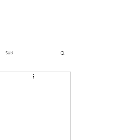
Home
Über mich
Süß