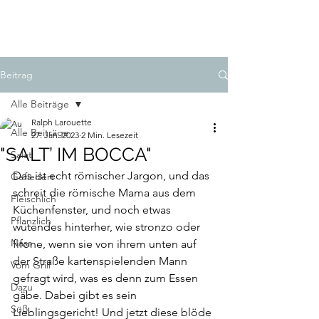
LAROUETTE
Beitrag
Alle Beiträge
Ralph Larouette
Alle Beiträge
27. Jan. 2023
2 Min. Lesezeit
"SALT’ IM BOCCA"
Salat
Das ist echt römischer Jargon, und das 
Gefiedert
schreit die römische Mama aus dem 
Fleischlich
Küchenfenster, und noch etwas 
Pflanzlich
wütendes hinterher, wie stronzo oder 
Nass
fifone, wenn sie von ihrem unten auf 
der Straße kartenspielenden Mann 
Vom Grill
gefragt wird, was es denn zum Essen 
Dazu
gäbe. Dabei gibt es sein 
Süß
Lieblingsgericht! Und jetzt diese blöde 