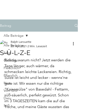
LAROUETTE
Beitrag
Alle Beiträge
Ralph Larouette
Alle Beiträge
20. Apr. 2021
2 Min. Lesezeit
S-Ü-L-Z-E
Salat
Richtig, warum nicht? Jetzt werden die 
Gefiedert
Tage länger, auch wärmer, da 
Fleischlich
schmecken leichte Leckereien. Richtig, 
Pflanzlich
Sülze ist leicht und lecker - wenns'ne 
Nass
gute ist: Wir essen nur die richtige 
"Kaisersülze" von Basedahl - Fettarm, 
Vom Grill
süß-säuerlich, perfekt gewürzt. Schon 
Dazu
im 3 TAGESZEITEN kam die auf die 
Süß
Tische, und meine Gäste wussten das 