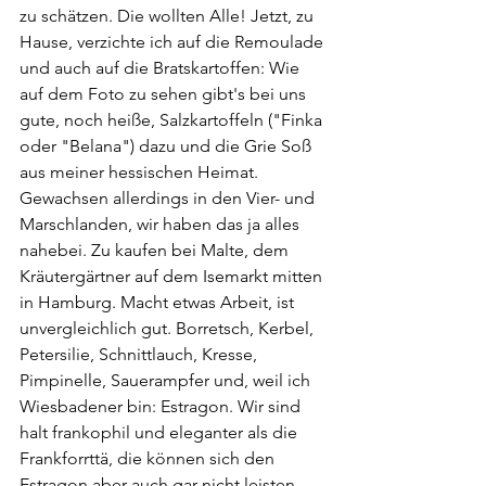
zu schätzen. Die wollten Alle! Jetzt, zu 
Hause, verzichte ich auf die Remoulade 
und auch auf die Bratskartoffen: Wie 
auf dem Foto zu sehen gibt's bei uns 
gute, noch heiße, Salzkartoffeln ("Finka 
oder "Belana") dazu und die Grie Soß 
aus meiner hessischen Heimat. 
Gewachsen allerdings in den Vier- und 
Marschlanden, wir haben das ja alles 
nahebei. Zu kaufen bei Malte, dem 
Kräutergärtner auf dem Isemarkt mitten 
in Hamburg. Macht etwas Arbeit, ist 
unvergleichlich gut. Borretsch, Kerbel, 
Petersilie, Schnittlauch, Kresse, 
Pimpinelle, Sauerampfer und, weil ich 
Wiesbadener bin: Estragon. Wir sind 
halt frankophil und eleganter als die 
Frankforrttä, die können sich den 
Estragon aber auch gar nicht leisten. 