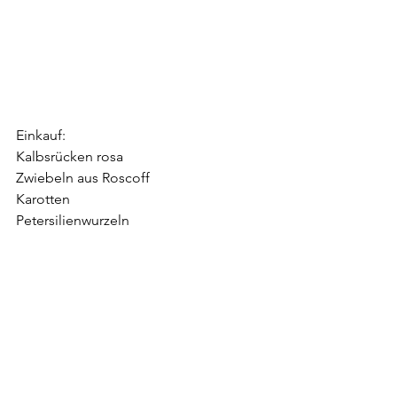
Einkauf:
Kalbsrücken rosa
Zwiebeln aus Roscoff
Karotten
Petersilienwurzeln
Pastinaken
Kartoffeln
Knoblauch
Butterschmalz
Erdnussöl
leichter Rotwein, diesmal "Bar" aus 
Argentinien
Portwein weiß