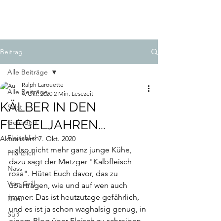
LAROUETTE
Beitrag
Alle Beiträge
Ralph Larouette
Alle Beiträge
4. Okt. 2020
2 Min. Lesezeit
KÄLBER IN DEN
Salat
FLEGELJAHREN...
Gefiedert
Fleischlich
Aktualisiert:
7. Okt. 2020
...also nicht mehr ganz junge Kühe, 
Pflanzlich
dazu sagt der Metzger "Kalbfleisch 
Nass
rosa". Hütet Euch davor, das zu 
Vom Grill
übertragen, wie und auf wen auch 
immer: Das ist heutzutage gefährlich, 
Dazu
und es ist ja schon waghalsig genug, in 
Süß
einem Blog über Fleisch zu schreiben. 