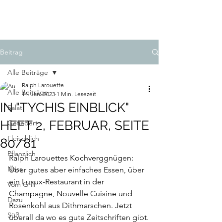
LAROUETTE
Beitrag
Alle Beiträge
Ralph Larouette
Alle Beiträge
14. Jan. 2023
1 Min. Lesezeit
IN "TYCHIS EINBLICK"
Salat
HEFT 2, FEBRUAR, SEITE
Gefiedert
Fleischlich
80/81
Pflanzlich
Ralph Larouettes Kochverggnügen:  
Nass
Über gutes aber einfaches Essen, über 
ein Luxux-Restaurant in der 
Vom Grill
Champagne, Nouvelle Cuisine und 
Dazu
Rosenkohl aus Dithmarschen. Jetzt 
Süß
überall da wo es gute Zeitschriften gibt.