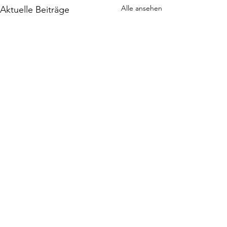
Alle ansehen
Aktuelle Beiträge
Leichtes Lunch:
Röstkartoffel-Salat
Die Röstkartoffeln von
Kommentare
gestern. Und etwas von dem