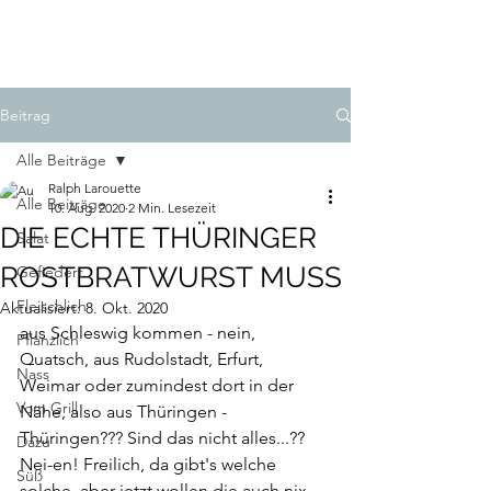
LAROUETTE
Beitrag
Alle Beiträge
Ralph Larouette
Alle Beiträge
10. Aug. 2020
2 Min. Lesezeit
DIE ECHTE THÜRINGER
Salat
ROSTBRATWURST MUSS
Gefiedert
Fleischlich
Aktualisiert:
8. Okt. 2020
aus Schleswig kommen - nein, 
Pflanzlich
Quatsch, aus Rudolstadt, Erfurt, 
Nass
Weimar oder zumindest dort in der 
Vom Grill
Nähe, also aus Thüringen - 
Thüringen??? Sind das nicht alles...?? 
Dazu
Nei-en! Freilich, da gibt's welche 
Süß
solche, aber jetzt wollen die auch nix 