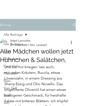
LAROUETTE
Beitrag
Alle Beiträge
Ralph Larouette
Alle Beiträge
21. März 2020
1 Min. Lesezeit
Alle Mädchen wollen jetzt
Salat
Hühnchen & Salätchen,
Gefiedert
Fleischlich
und bei mir kriegen 'ses auch,
mit vielen Kräutern, Rucola, etwas 
Pflanzlich
Löwenzahn, in einem Dressing aus 
Nass
Sherry-Essig und Olio Novello. Das 
Vom Grill
ungefilterte Olivenöl hat einen etwas 
kräftigeren Geschmack, für herzhafte 
Dazu
Salate mit bitteren Blättern. Ich tröpfel 
Süß